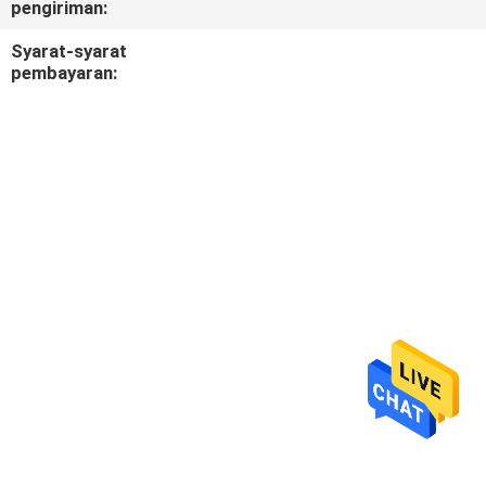
pengiriman:
KUALITAS
Syarat-syarat
pembayaran:
SITEMAP
PRIVACY
POLICY