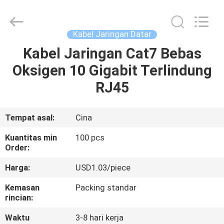
-
2026
WanyYi Telecom Tech Co.,Limited.
All
Rights
Kabel Jaringan Datar
Reserved.
Kabel Jaringan Cat7 Bebas
RUMAH
Oksigen 10 Gigabit Terlindung
PRODUK
RJ45
TENTANG
Tempat asal:
Cina
KAMI
Kuantitas min
100 pcs
Order:
TUR
Harga:
USD1.03/piece
PABRIK
Kemasan
Packing standar
rincian:
KONTROL
Waktu
3-8 hari kerja